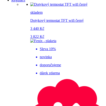
Regulace
skladem
Dotykový termostat TFT wifi černý
3 440 Kč
3 822 Kč
Sleva 10%
novinka
doporučujeme
dárek zdarma