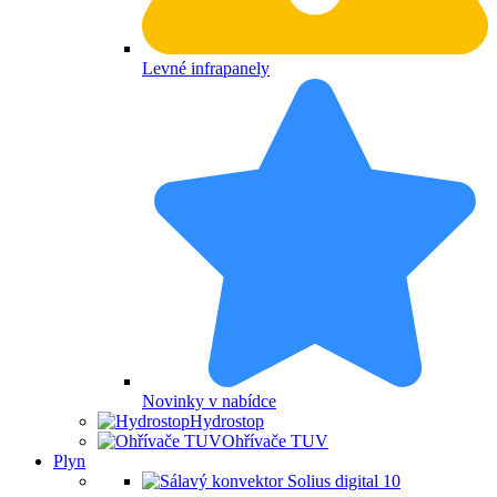
Levné infrapanely
Novinky v nabídce
Hydrostop
Ohřívače TUV
Plyn