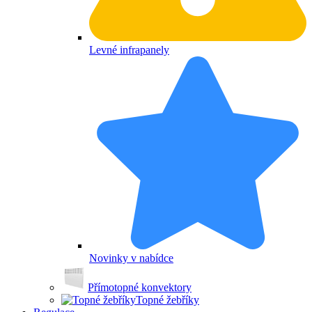
Levné infrapanely
Novinky v nabídce
Přímotopné konvektory
Topné žebříky