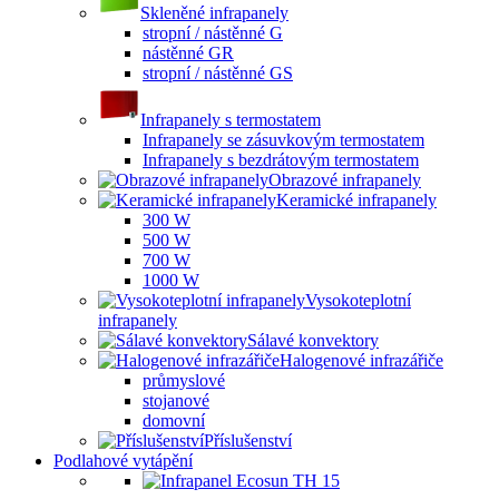
Skleněné infrapanely
stropní / nástěnné G
nástěnné GR
stropní / nástěnné GS
Infrapanely s termostatem
Infrapanely se zásuvkovým termostatem
Infrapanely s bezdrátovým termostatem
Obrazové infrapanely
Keramické infrapanely
300 W
500 W
700 W
1000 W
Vysokoteplotní
infrapanely
Sálavé konvektory
Halogenové infrazářiče
průmyslové
stojanové
domovní
Příslušenství
Podlahové vytápění