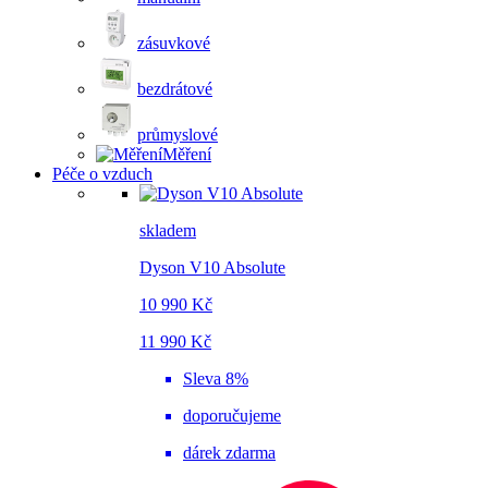
zásuvkové
bezdrátové
průmyslové
Měření
Péče o vzduch
skladem
Dyson V10 Absolute
10 990 Kč
11 990 Kč
Sleva 8%
doporučujeme
dárek zdarma