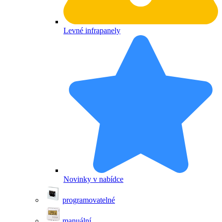
Levné infrapanely
Novinky v nabídce
programovatelné
manuální