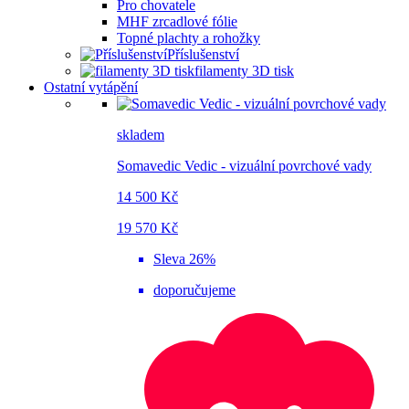
Pro chovatele
MHF zrcadlové fólie
Topné plachty a rohožky
Příslušenství
filamenty 3D tisk
Ostatní vytápění
skladem
Somavedic Vedic - vizuální povrchové vady
14 500 Kč
19 570 Kč
Sleva 26%
doporučujeme