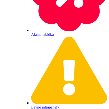
Akční nabídka
Levné infrapanely