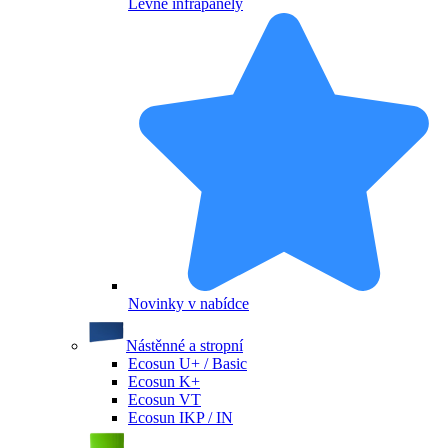
Levné infrapanely
Novinky v nabídce
Nástěnné a stropní
Ecosun U+ / Basic
Ecosun K+
Ecosun VT
Ecosun IKP / IN