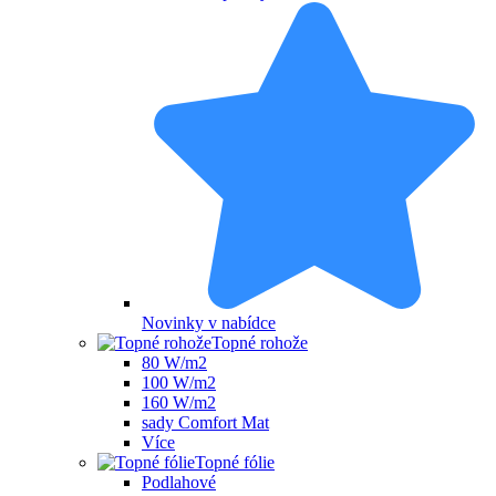
Novinky v nabídce
Topné rohože
80 W/m2
100 W/m2
160 W/m2
sady Comfort Mat
Více
Topné fólie
Podlahové