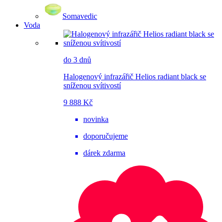
Somavedic
Voda
do 3 dnů
Halogenový infrazářič Helios radiant black se
sníženou svítivostí
9 888 Kč
novinka
doporučujeme
dárek zdarma