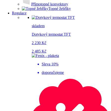
Přímotopné konvektory
Topné žebříky
Regulace
skladem
Dotykový termostat TFT
2 230 Kč
2 485 Kč
Sleva 10%
doporučujeme