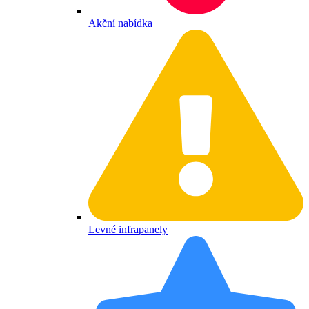
Akční nabídka
Levné infrapanely