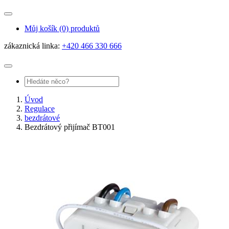
Můj košík
(0) produktů
zákaznická linka:
+420 466 330 666
Úvod
Regulace
bezdrátové
Bezdrátový přijímač BT001