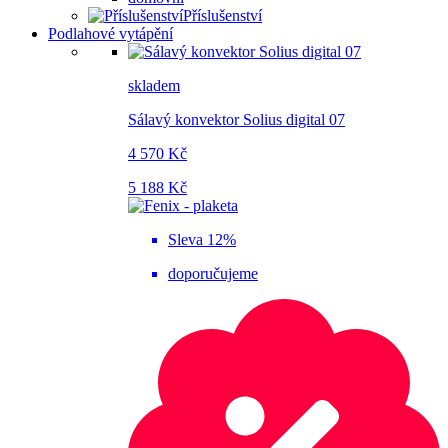
Příslušenství
Podlahové vytápění
skladem
Sálavý konvektor Solius digital 07
4 570 Kč
5 188 Kč
Sleva 12%
doporučujeme