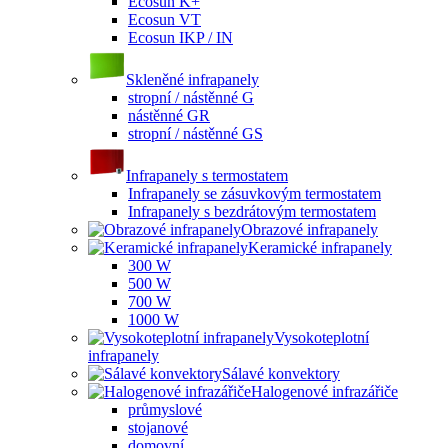
Ecosun K+
Ecosun VT
Ecosun IKP / IN
Skleněné infrapanely
stropní / nástěnné G
nástěnné GR
stropní / nástěnné GS
Infrapanely s termostatem
Infrapanely se zásuvkovým termostatem
Infrapanely s bezdrátovým termostatem
Obrazové infrapanely
Keramické infrapanely
300 W
500 W
700 W
1000 W
Vysokoteplotní
infrapanely
Sálavé konvektory
Halogenové infrazářiče
průmyslové
stojanové
domovní