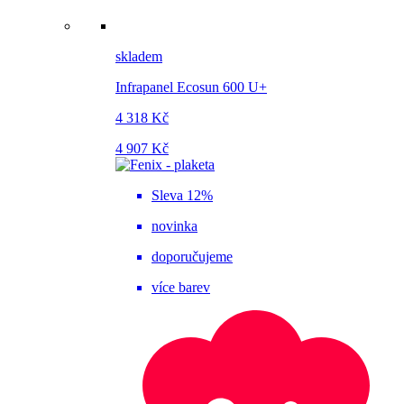
skladem
Infrapanel Ecosun 600 U+
4 318 Kč
4 907 Kč
Sleva 12%
novinka
doporučujeme
více barev