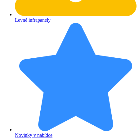
Levné infrapanely
Novinky v nabídce