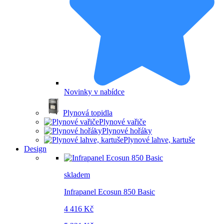
Novinky v nabídce
Plynová topidla
Plynové vařiče
Plynové hořáky
Plynové lahve, kartuše
Design
skladem
Infrapanel Ecosun 850 Basic
4 416 Kč