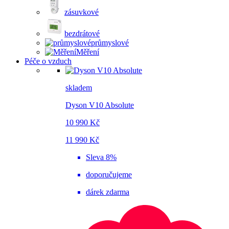
zásuvkové
bezdrátové
průmyslové
Měření
Péče o vzduch
skladem
Dyson V10 Absolute
10 990 Kč
11 990 Kč
Sleva 8%
doporučujeme
dárek zdarma