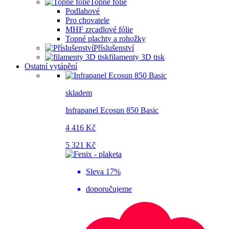
Topné fólie
Podlahové
Pro chovatele
MHF zrcadlové fólie
Topné plachty a rohožky
Příslušenství
filamenty 3D tisk
Ostatní vytápění
skladem
Infrapanel Ecosun 850 Basic
4 416 Kč
5 321 Kč
Sleva 17%
doporučujeme